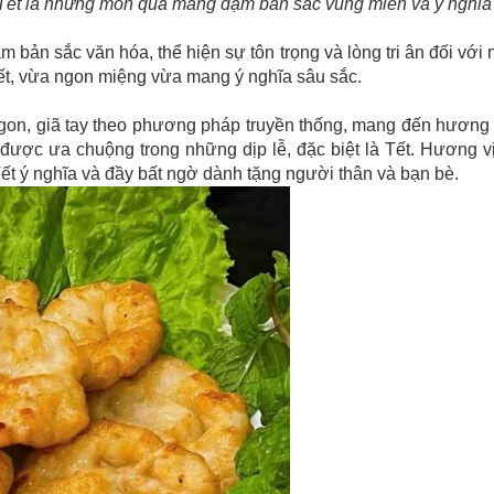
Tết là những món quà mang đậm bản sắc vùng miền và ý nghĩ
bản sắc văn hóa, thể hiện sự tôn trọng và lòng tri ân đối với
ết, vừa ngon miệng vừa mang ý nghĩa sâu sắc.
, giã tay theo phương pháp truyền thống, mang đến hương vị
ất được ưa chuộng trong những dịp lễ, đặc biệt là Tết. Hươn
ết ý nghĩa và đầy bất ngờ dành tặng người thân và bạn bè.