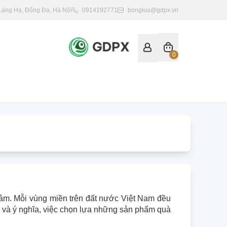
 Láng Hạ, Đống Đa, Hà Nội
0914192771
bonglua@gdpx.vn
0
 cảm. Mỗi vùng miền trên đất nước Việt Nam đều 
ế và ý nghĩa, việc chọn lựa những sản phẩm quà 