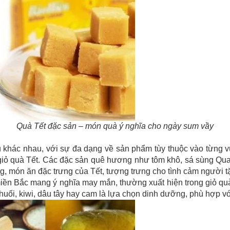
Quà Tết đặc sản – món quà ý nghĩa cho ngày sum vầy
 khác nhau, với sự đa dạng về sản phẩm tùy thuộc vào từng vù
 giỏ quà Tết. Các đặc sản quê hương như tôm khô, sá sùng Qua
g, món ăn đặc trưng của Tết, tượng trưng cho tình cảm người t
iền Bắc mang ý nghĩa may mắn, thường xuất hiện trong giỏ quà
chuối, kiwi, dâu tây hay cam là lựa chọn dinh dưỡng, phù hợp với