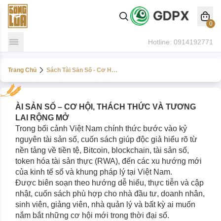
0
Hotline:
0914192771
Trang Chủ
Sách Tài Sản Số - Cơ Hội Thách Thức Và Tương Lai Rộng Mở
ÀI SẢN SỐ – CƠ HỘI, THÁCH THỨC VÀ TƯƠNG 
LAI RỘNG MỞ
Trong bối cảnh Việt Nam chính thức bước vào kỷ 
nguyên tài sản số, cuốn sách giúp độc giả hiểu rõ từ 
nền tảng về tiền tệ, Bitcoin, blockchain, tài sản số, 
token hóa tài sản thực (RWA), đến các xu hướng mới 
của kinh tế số và khung pháp lý tại Việt Nam.
Được biên soạn theo hướng dễ hiểu, thực tiễn và cập 
nhật, cuốn sách phù hợp cho nhà đầu tư, doanh nhân, 
sinh viên, giảng viên, nhà quản lý và bất kỳ ai muốn 
nắm bắt những cơ hội mới trong thời đại số.