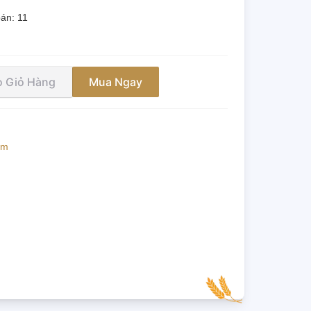
bán:
11
 Giỏ Hàng
Mua Ngay
ẩm