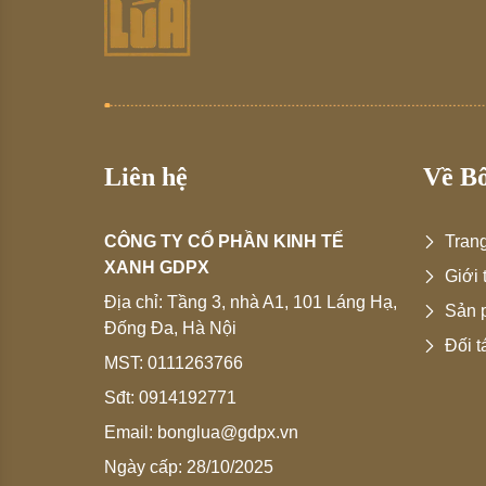
Liên hệ
Về B
CÔNG TY CỔ PHẦN KINH TẾ
Tran
XANH GDPX
Giới 
Địa chỉ:
Tầng 3, nhà A1, 101 Láng Hạ,
Sản 
Đống Đa, Hà Nội
Đối t
MST:
0111263766
Sđt:
0914192771
Email:
bonglua@gdpx.vn
Ngày cấp:
28/10/2025