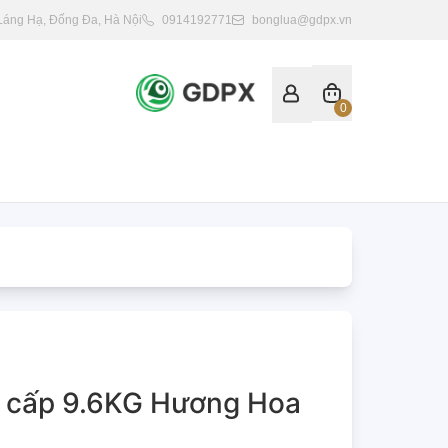
 Láng Hạ, Đống Đa, Hà Nội
0914192771
bonglua@gdpx.vn
0
o cấp 9.6KG Hương Hoa