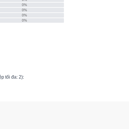
0
%
0
%
0
%
0
%
p tối đa: 2):