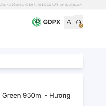
 Láng Hạ, Đống Đa, Hà Nội
0914192771
bonglua@gdpx.vn
0
i Green 950ml - Hương