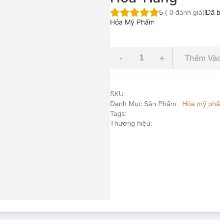
5
(
0
đánh giá)
Đã 
Hóa Mỹ Phẩm
-
+
Thêm Vào
SKU:
Danh Mục Sản Phẩm:
Hóa mỹ ph
Tags:
Thương hiệu: