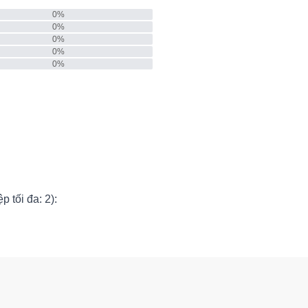
0
%
0
%
0
%
0
%
0
%
p tối đa: 2):