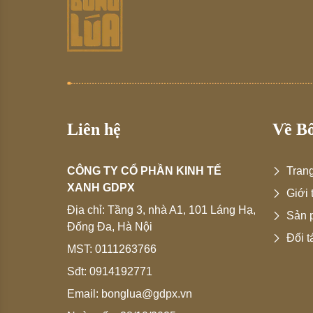
Liên hệ
Về B
CÔNG TY CỔ PHẦN KINH TẾ
Tran
XANH GDPX
Giới 
Địa chỉ:
Tầng 3, nhà A1, 101 Láng Hạ,
Sản 
Đống Đa, Hà Nội
Đối t
MST:
0111263766
Sđt:
0914192771
Email:
bonglua@gdpx.vn