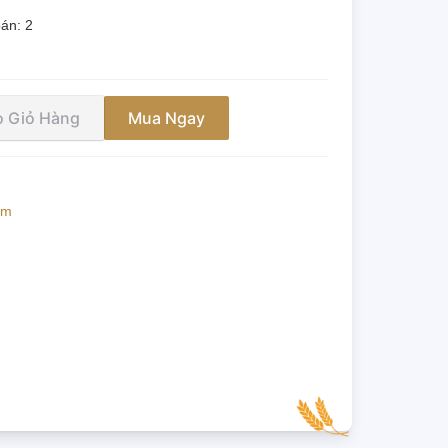
bán:
2
 Giỏ Hàng
Mua Ngay
ẩm