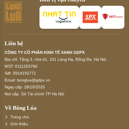
Liên hệ
CÔNG TY CỔ PHẦN KINH TẾ XANH GDPX
Địa chỉ:
Tầng 3, nhà A1, 101 Láng Hạ, Đống Đa, Hà Nội
MST:
0111263766
Sđt:
0914192771
Email:
bonglua@gdpx.vn
Ngày cấp:
28/10/2025
Nơi cấp:
Sở Tài chính TP Hà Nội
Về Bông Lúa
Trang chủ
Giới thiệu