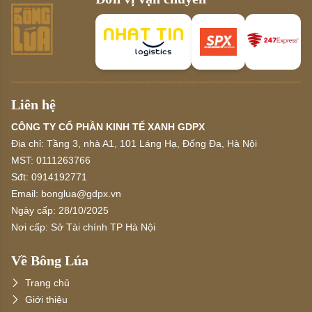
Liên hệ
CÔNG TY CỔ PHẦN KINH TẾ XANH GDPX
Địa chỉ:
Tầng 3, nhà A1, 101 Láng Hạ, Đống Đa, Hà Nội
MST:
0111263766
Sđt:
0914192771
Email:
bonglua@gdpx.vn
Ngày cấp:
28/10/2025
Nơi cấp:
Sở Tài chính TP Hà Nội
Về Bông Lúa
Trang chủ
Giới thiệu