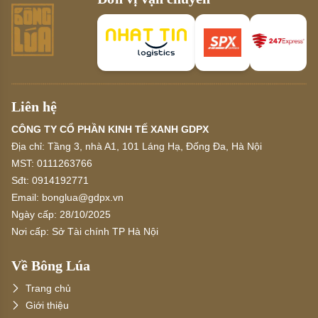
Liên hệ
CÔNG TY CỔ PHẦN KINH TẾ XANH GDPX
Địa chỉ:
Tầng 3, nhà A1, 101 Láng Hạ, Đống Đa, Hà Nội
MST:
0111263766
Sđt:
0914192771
Email:
bonglua@gdpx.vn
Ngày cấp:
28/10/2025
Nơi cấp:
Sở Tài chính TP Hà Nội
Về Bông Lúa
Trang chủ
Giới thiệu